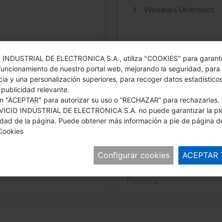
Webinars Unitronics
 INDUSTRIAL DE ELECTRONICA S.A., utiliza "COOKIES" para garanti
funcionamiento de nuestro portal web, mejorando la seguridad, para
cia y una personalización superiores, para recoger datos estadístico
 publicidad relevante.
DÉJANOS TUS DATOS Y TE CONTACTAMO
 "ACEPTAR" para autorizar su uso o “RECHAZAR” para rechazarlas. 
VICIO INDUSTRIAL DE ELECTRONICA S.A. no puede garantizar la pl
idad de la página. Puede obtener más información a pie de página d
 Cookies
Configurar cookies
ACEPTAR