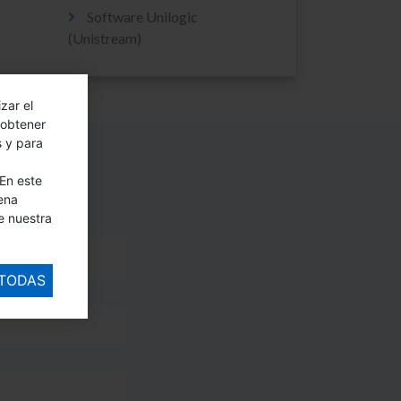
Software Unilogic
(Unistream)
zar el
 obtener
s y para
S
En este
ena
e nuestra
 TODAS