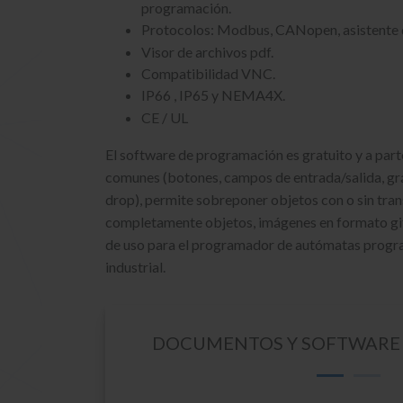
programación.
Protocolos: Modbus, CANopen, asistente d
Visor de archivos pdf.
Compatibilidad VNC.
IP66 , IP65 y NEMA4X.
CE / UL
El software de programación es gratuito y a part
comunes (botones, campos de entrada/salida, grá
drop), permite sobreponer objetos con o sin tran
completamente objetos, imágenes en formato gif
de uso para el programador de
autómatas prog
industrial
.
DOCUMENTOS Y SOFTWARE