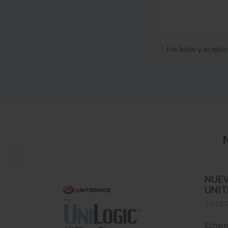
He leído y acepto
NUEV
UNIT
15/11/
Echemo