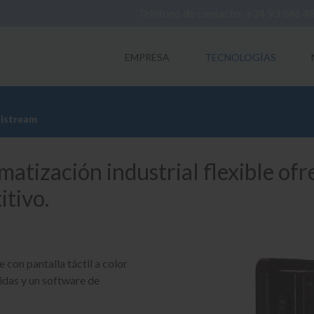
Teléfono de contacto: +34 93 846 4
EMPRESA
TECNOLOGÍAS
nistream
atización industrial flexible ofr
tivo.
con pantalla táctil a color
idas y un software de