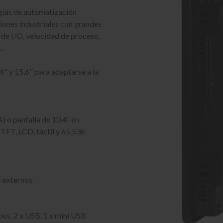
ogías de automatización
ciones industriales con grandes
de I/O, velocidad de proceso,
 …
4" y 15,6" para adaptarse a la
 o pantalla de 10.4” en
FT, LCD, táctil y 65.536
s externos.
bus, 2 x USB, 1 x mini USB