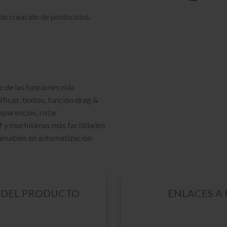
e creación de protocolos.
e de las funciones más
ficas, textos, función drag &
sparencias, rotar
 y muchísimas más facilidades
ramables
en
automatización
 DEL PRODUCTO
ENLACES A