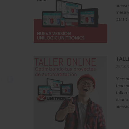
nueva v
mesa y
para ti
TALL
25/10/
Y como 
tenemo
tallere
dando 
nuevas