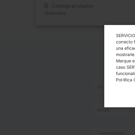
Catálogo productos
Unitronics
SERVICIO
correcto 
una efica
mostrarle
Marque en
caso SER
funcional
Pol·lítica