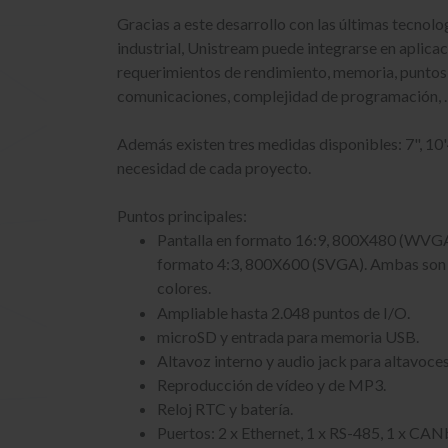
Gracias a este desarrollo con las últimas tecnol
industrial, Unistream puede integrarse en aplica
requerimientos de rendimiento, memoria, puntos 
comunicaciones, complejidad de programación,
Además existen tres medidas disponibles: 7", 10'
necesidad de cada proyecto.
Puntos principales:
Pantalla en formato 16:9, 800X480 (WVGA)
formato 4:3, 800X600 (SVGA). Ambas son T
colores.
Ampliable hasta 2.048 puntos de I/O.
microSD y entrada para memoria USB.
Altavoz interno y audio jack para altavoce
Reproducción de vídeo y de MP3.
Reloj RTC y batería.
Puertos: 2 x Ethernet, 1 x RS-485, 1 x CAN