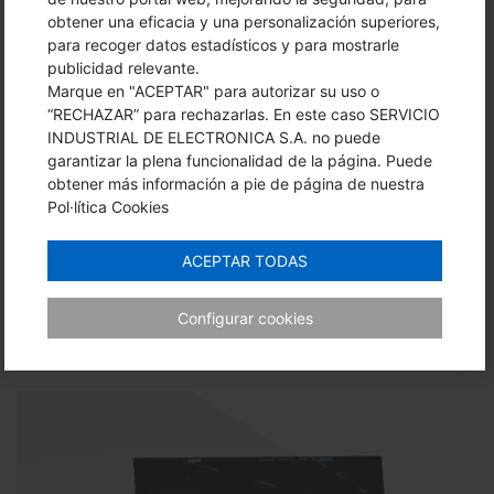
obtener una eficacia y una personalización superiores,
Quan l’operari ho entén, tot funciona millor. Aquestes
para recoger datos estadísticos y para mostrarle
pantalles i PCs estan pensats per visualitzar,
publicidad relevante.
supervisar i connectar sense embolics tècnics.
Marque en "ACEPTAR" para autorizar su uso o
Claredat, resistència i fiabilitat per a entorns
“RECHAZAR” para rechazarlas. En este caso SERVICIO
industrials.
INDUSTRIAL DE ELECTRONICA S.A. no puede
garantizar la plena funcionalidad de la página. Puede
obtener más información a pie de página de nuestra
Pol·lítica Cookies
ACEPTAR TODAS
ÚLTIMAS NOTICIAS
Configurar cookies