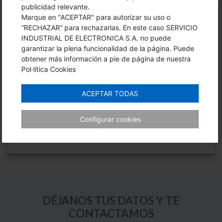
publicidad relevante.
Marque en "ACEPTAR" para autorizar su uso o
“RECHAZAR” para rechazarlas. En este caso SERVICIO
INDUSTRIAL DE ELECTRONICA S.A. no puede
garantizar la plena funcionalidad de la página. Puede
obtener más información a pie de página de nuestra
PANTALLAS Y PC INDUSTRIAL
Pol·lítica Cookies
Quan l’operari ho entén, tot funciona millor. Aquestes
ACEPTAR TODAS
pantalles i PCs estan pensats per visualitzar,
supervisar i connectar sense embolics tècnics.
Configurar cookies
Claredat, resistència i fiabilitat per a entorns
industrials.
DÉJANOS TUS DATOS Y TE
CONTACTAMOS