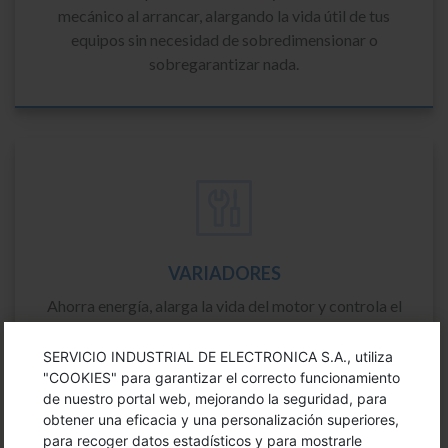
mecánico al arrancar, alargando la vida útil de tus
equipos sin necesidad de sobredimensionar o
sobregarantizar nada.
VARIADORES
Ahorra energía, alarga la vida del motor y controla el
proceso con precisión. Los variadores te permiten
ajustar velocidad, par y consumo sin castigar ni la
SERVICIO INDUSTRIAL DE ELECTRONICA S.A., utiliza
máquina ni la factura eléctrica.
"COOKIES" para garantizar el correcto funcionamiento
de nuestro portal web, mejorando la seguridad, para
obtener una eficacia y una personalización superiores,
para recoger datos estadísticos y para mostrarle