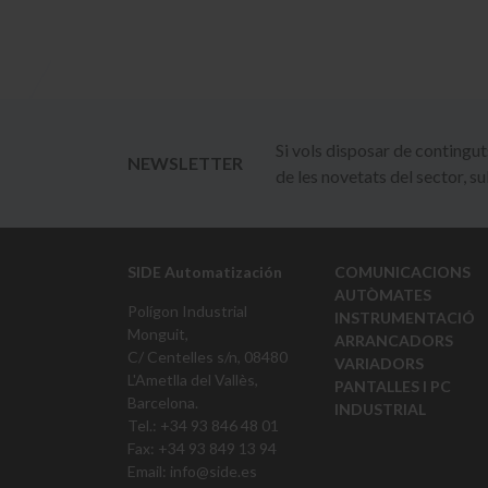
Si vols disposar de continguts 
NEWSLETTER
de les novetats del sector, su
SIDE Automatización
COMUNICACIONS
AUTÒMATES
Polígon Industrial
INSTRUMENTACIÓ
Monguit,
ARRANCADORS
C/ Centelles s/n, 08480
VARIADORS
L'Ametlla del Vallès,
PANTALLES I PC
Barcelona.
INDUSTRIAL
Tel.: +34 93 846 48 01
Fax: +34 93 849 13 94
Email:
info@side.es