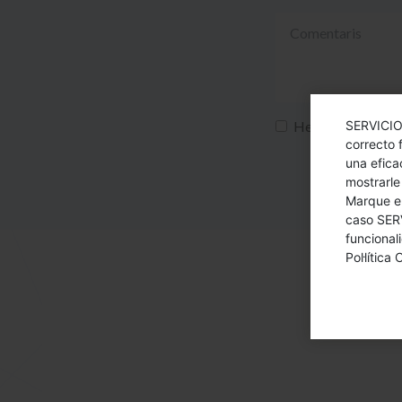
He llegit i accept
SERVICIO
correcto 
una efica
mostrarle
Marque en
caso SER
funcional
Pol·lítica