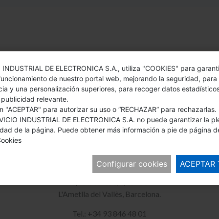
o les
 INDUSTRIAL DE ELECTRONICA S.A., utiliza "COOKIES" para garanti
condicions de privacitat
funcionamiento de nuestro portal web, mejorando la seguridad, para
cia y una personalización superiores, para recoger datos estadístico
 publicidad relevante.
 "ACEPTAR" para autorizar su uso o “RECHAZAR” para rechazarlas. 
VICIO INDUSTRIAL DE ELECTRONICA S.A. no puede garantizar la pl
idad de la página. Puede obtener más información a pie de página d
 Cookies
SIDE Automatización
Configurar cookies
ACEPTAR
Polígon Industrial Monguit,
C/ Centelles s/n, 08480
L'Ametlla del Vallès, Barcelona.
Tel.: +34 93 846 48 01