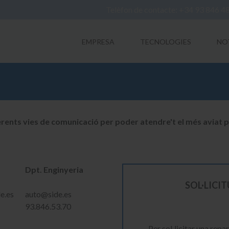
Telèfon de contacte: +34 93 846 4
EMPRESA
TECNOLOGIES
NO
rents vies de comunicació per poder atendre't el més aviat p
Dpt. Enginyeria
SOL·LICI
e.es
auto@side.es
93.846.53.70
Per sol·licitar una rep