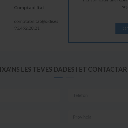
se
Comptabilitat
comptabilitat@side.es
93.492.28.21
OM
IXA'NS LES TEVES DADES I ET CONTACTA