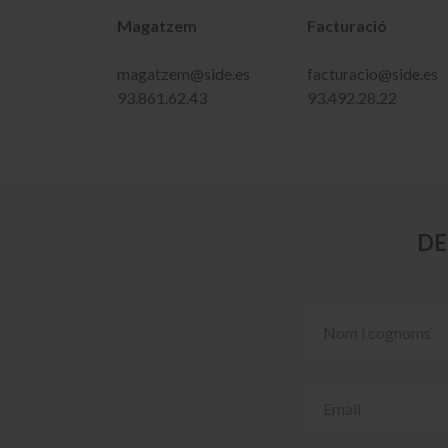
Magatzem
Facturació
magatzem@side.es
facturacio@side.es
93.861.62.43
93.492.28.22
DE