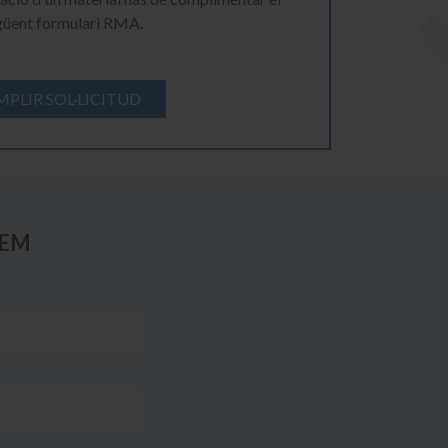
güent formulari RMA.
PLIR SOL·LICITUD
REM