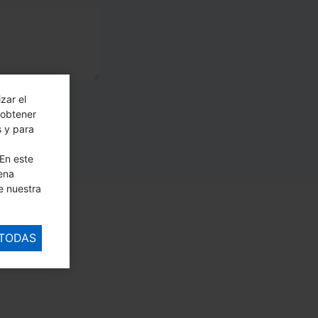
zar el
 obtener
s y para
En este
ena
e nuestra
 TODAS