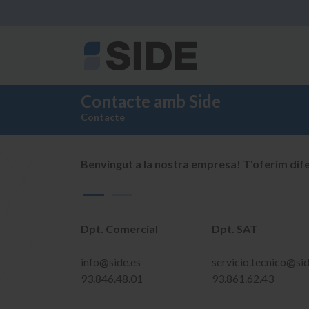
Contacte amb Side
Contacte
Benvingut a la nostra empresa! T'oferim dife
Dpt. Comercial
Dpt. SAT
info@side.es
servicio.tecnico@sid
93.846.48.01
93.861.62.43