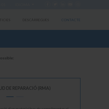
8 01
·
IDIOMA
TICIES
DESCÀRREGUES
CONTACTE
ossible:
TUD DE REPARACIÓ (RMA)
aració d'un material has de complimentar el