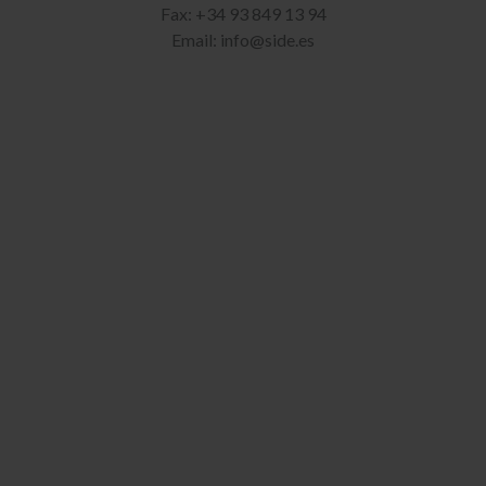
Fax: +34 93 849 13 94
Email:
info@side.es