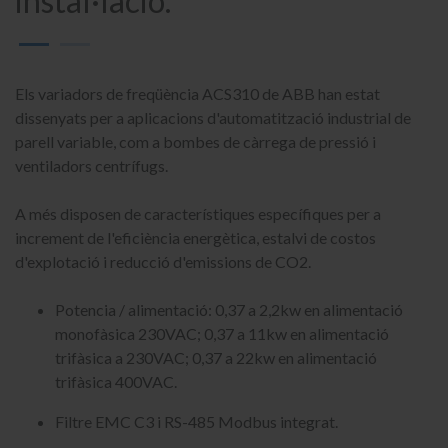
instal·lació.
Els variadors de freqüència ACS310 de ABB han estat
dissenyats per a aplicacions d'automatització industrial de
parell variable, com a bombes de càrrega de pressió i
ventiladors centrífugs.
A més disposen de característiques específiques per a
increment de l'eficiència energètica, estalvi de costos
d'explotació i reducció d'emissions de CO2.
Potencia / alimentació: 0,37 a 2,2kw en alimentació
monofàsica 230VAC; 0,37 a 11kw en alimentació
trifàsica a 230VAC; 0,37 a 22kw en alimentació
trifàsica 400VAC.
Filtre EMC C3 i RS-485 Modbus integrat.