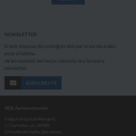
NEWSLETTER
Si vols disposar de continguts útils per al teu dia a dia i
estar a l'última
de les novetats del sector, subscriu-te a la nostra
newsletter.
SUBSCRIU-TE
SIDE Automatización
Polígon Industrial Monguit,
C/ Centelles s/n, 08480
L'Ametlla del Vallès, Barcelona.