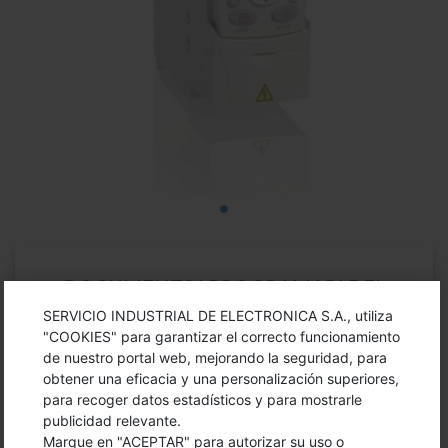
DOCUMENTS I PROGRAMARI DEL
PRODUCTE
SERVICIO INDUSTRIAL DE ELECTRONICA S.A., utiliza
"COOKIES" para garantizar el correcto funcionamiento
de nuestro portal web, mejorando la seguridad, para
obtener una eficacia y una personalización superiores,
Especificaciones ACS310
para recoger datos estadísticos y para mostrarle
publicidad relevante.
Marque en "ACEPTAR" para autorizar su uso o