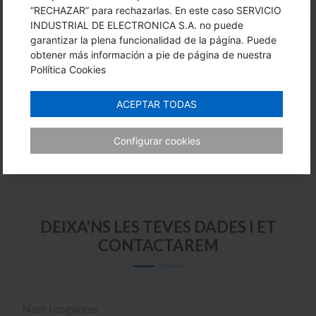
“RECHAZAR” para rechazarlas. En este caso SERVICIO
INDUSTRIAL DE ELECTRONICA S.A. no puede
ENLLAÇOS A PÀGINES WEB
garantizar la plena funcionalidad de la página. Puede
obtener más información a pie de página de nuestra
EXTERNES
Pol·lítica Cookies
ACEPTAR TODAS
Videotutorials Configuració ACS310
Configurar cookies
DEIXA'NS LES TEVES DADES I ET
CONTACTAREM