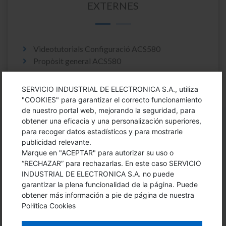
EXTERNES
Videotutorials Configuració ACS580
Propòsit general ACS580
SERVICIO INDUSTRIAL DE ELECTRONICA S.A., utiliza
"COOKIES" para garantizar el correcto funcionamiento
de nuestro portal web, mejorando la seguridad, para
obtener una eficacia y una personalización superiores,
para recoger datos estadísticos y para mostrarle
DEIXA'NS LES TEVES DADES I ET
publicidad relevante.
CONTACTAREM
Marque en "ACEPTAR" para autorizar su uso o
“RECHAZAR” para rechazarlas. En este caso SERVICIO
INDUSTRIAL DE ELECTRONICA S.A. no puede
garantizar la plena funcionalidad de la página. Puede
obtener más información a pie de página de nuestra
Pol·lítica Cookies