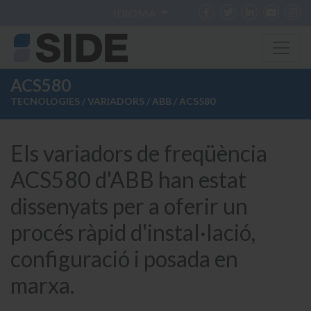
IDIOMA
ACS580
TECNOLOGIES
/
VARIADORS
/
ABB
/ ACS580
Els variadors de freqüència
ACS580 d'ABB han estat
dissenyats per a oferir un
procés ràpid d'instal·lació,
configuració i posada en
marxa.