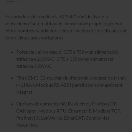
Els variadors de freqüència ACS580 són ideals per a
aplicacions d'automatització industrial de propòsit general,
com a bombes, ventiladors i en aplicacions de parell constant
com a cintes transportadores.
Potencia / alimentació: 0,75 a 75kw en alimentació
trifàsica a 230VAC; 0,75 a 355kw en alimentació
trifàsica 400VAC.
Filtre EMC C2, reactància d'entrada, chopper de frenat
(<11Kw), Modbus RS-485 i panell operador assistent
integrat.
Opcions de comunicació: DeviceNet, Profibus DP,
CANopen, Modbus RTU, Ethernet/IP, Modbus TCP,
Profinet IO, LonWorks, EtherCAT, ControlNet,
Powerlink.