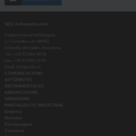
SIDE Automatización
Polígon Industrial Monguit,
C/ Centelles s/n, 08480
L'Ametlla del Vallès, Barcelona.
Tel.: +34 93 846 48 01
Fax: +34 93 849 13 94
Email:
info@side.es
COMUNICACIONS
AUTÒMATES
INSTRUMENTACIÓ
ARRANCADORS
VARIADORS
PANTALLES I PC INDUSTRIAL
Empresa
Noticies
Descàrregues
Contacte