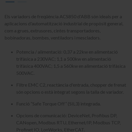
Els variadors de freqüència ACS850 d'ABB són ideals per a
aplicacions d'automatització industrial de propòsit general,
com a grues, extrusores, cintes transportadores,
bobinadoras, bombes, ventiladors i mescladors.
Potencia / alimentació: 0,37 a 22kw en alimentació
trifàsica a 230VAC; 1,1 a 500kw en alimentació
trifàsica 400VAC; 1,5 a 560kw en alimentació trifàsica
500VAC.
Filtre EMC C2, reactància d'entrada, chopper de frenat
són opcions o està integrat segons la talla de variador.
Funció “Safe Torque Off” (SIL3) integrada.
Opcions de comunicació: DeviceNet, Profibus DP,
CANopen, Modbus RTU, Ethernet/IP, Modbus TCP,
Profinet IO, LonWorks, EtherCAT.