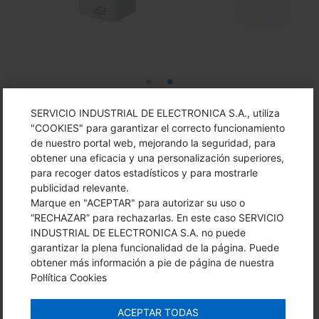
SERVICIO INDUSTRIAL DE ELECTRONICA S.A., utiliza
"COOKIES" para garantizar el correcto funcionamiento
DOCUMENTS I PROGRAMARI DEL
de nuestro portal web, mejorando la seguridad, para
PRODUCTE
obtener una eficacia y una personalización superiores,
para recoger datos estadísticos y para mostrarle
publicidad relevante.
Marque en "ACEPTAR" para autorizar su uso o
Especificaciones ACS850
“RECHAZAR” para rechazarlas. En este caso SERVICIO
INDUSTRIAL DE ELECTRONICA S.A. no puede
garantizar la plena funcionalidad de la página. Puede
obtener más información a pie de página de nuestra
Pol·lítica Cookies
ACEPTAR TODAS