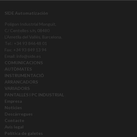
SIDE Automatización
Polígon Industrial Monguit,
C/ Centelles s/n, 08480
L'Ametlla del Vallès, Barcelona.
Tel.: +34 93 846 48 01
Fax: +34 93 849 13 94
Email:
info@side.es
COMUNICACIONS
AUTÒMATES
INSTRUMENTACIÓ
ARRANCADORS
VARIADORS
PANTALLES I PC INDUSTRIAL
Empresa
Noticies
Descàrregues
Contacte
Avís legal
Política de galetes