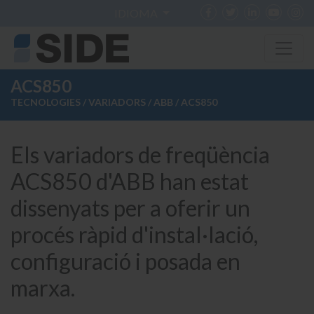
IDIOMA
ACS850
TECNOLOGIES
/
VARIADORS
/
ABB
/ ACS850
Els variadors de freqüència
ACS850 d'ABB han estat
dissenyats per a oferir un
procés ràpid d'instal·lació,
configuració i posada en
marxa.