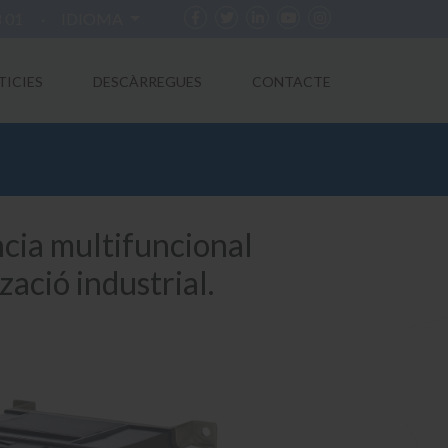
8 01
·
IDIOMA
TICIES
DESCÀRREGUES
CONTACTE
ncia multifuncional
zació industrial.