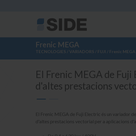
Frenic MEGA
TECNOLOGIES
/
VARIADORS
/
FUJI
/ Frenic MEGA
El Frenic MEGA de Fuji E
d'altes prestacions vecto
El Frenic MEGA de Fuji Electric és un variador d
d'altes prestacions vectorial per a aplicacions d'
De 0.4 a 630 kw / 400V.