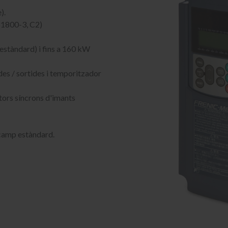
).
61800-3, C2)
(estàndard) i fins a 160 kW
s / sortides i temporitzador
tors síncrons d'imants
 camp estàndard.