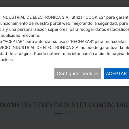
 INDUSTRIAL DE ELECTRONICA S.A., utiliza "COOKIES" para garanti
funcionamiento de nuestro portal web, mejorando la seguridad, para
 DEL PRODUCTE
cia y una personalización superiores, para recoger datos estadístico
 publicidad relevante.
 "ACEPTAR" para autorizar su uso o “RECHAZAR” para rechazarlas. 
VICIO INDUSTRIAL DE ELECTRONICA S.A. no puede garantizar la pl
idad de la página. Puede obtener más información a pie de página d
 Cookies
Configurar cookies
ACEPTAR
IXA'NS LES TEVES DADES I ET CONTACTA