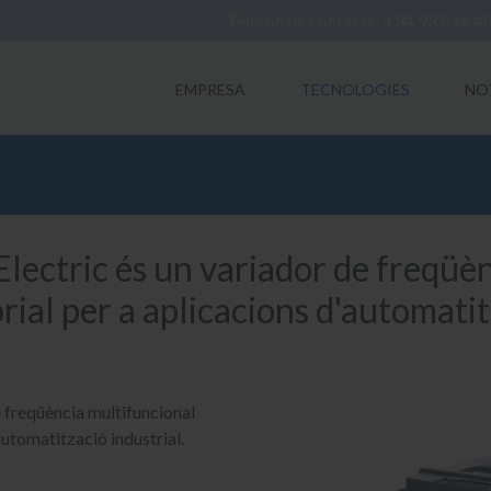
Telèfon de contacte: +34 93 846 4
EMPRESA
TECNOLOGIES
NO
lectric és un variador de freqüè
rial per a aplicacions d'automatit
e freqüència multifuncional
automatització industrial.