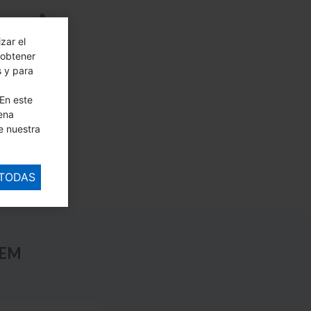
zar el
 obtener
s y para
En este
ena
e nuestra
 TODAS
REM