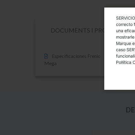
SERVICIO
correcto 
DOCUMENTS I PROGRAMARI
una efica
mostrarle
Marque en
caso SER
Especificaciones Frenic
funcional
Pol·lítica
Mega
DE