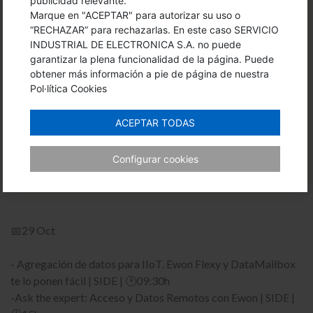
publicidad relevante.
minutos! | SIDE | 🕑15:30h
Marque en "ACEPTAR" para autorizar su uso o
“RECHAZAR” para rechazarlas. En este caso SERVICIO
INDUSTRIAL DE ELECTRONICA S.A. no puede
garantizar la plena funcionalidad de la página. Puede
📅28 Oct
obtener más información a pie de página de nuestra
Pol·lítica Cookies
- Monitorización de datos local o remota con Ewon Flexy |
SIDE | 🕑09:30h
ACEPTAR TODAS
-Configuración de una comunicación Wireless punto a punto |
Er-Soft | 🕑14h
Configurar cookies
- Los protocolos industriales incorporados en Ewon Flexy |
SIDE | 🕑15:30h
📅29 Oct
- Agregación de datos para IIoT. Ewon Flexy y DataMailbox
te lo ponen fácil | SIDE | 🕑09:30h
-Ask the expert: Acceso y Datos Remotos con Ewon | SIDE |