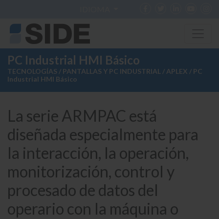
IDIOMA
PC Industrial HMI Básico
TECNOLOGÍAS
/
PANTALLAS Y PC INDUSTRIAL
/
APLEX
/ PC
Industrial HMI Básico
La serie ARMPAC está
diseñada especialmente para
la interacción, la operación,
monitorización, control y
procesado de datos del
operario con la máquina o