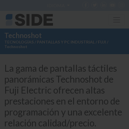
IDIOMA
Technoshot
TECNOLOGÍAS
/
PANTALLAS Y PC INDUSTRIAL
/
FUJI
/
Technoshot
La gama de pantallas táctiles
panorámicas Technoshot de
Fuji Electric ofrecen altas
prestaciones en el entorno de
programación y una excelente
relación calidad/precio.