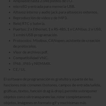
Ampliable hasta 2.048 puntos de I/O.
microSD y entrada para memoria USB.
Altavoz interno y audio jack para altavoces externos.
Reproducción de vídeo y de MP3.
Reloj RTC y batería.
Puertos: 2 x Ethernet, 1 x RS-485, 1 x CANbus, 2 x USB,
1 x mini USB programación.
Protocolos: Modbus, CANopen, asistente de creación
de protocolos.
Visor de archivos pdf.
Compatibilidad VNC.
IP66 , IP65 y NEMA4X.
CE / UL
El software de programación es gratuito y a parte de las
funciones más comunes (botones, campos de entrada/salida,
gráficas, textos, función drag & drop), permite sobreponer
objetos con o sin transparencias, rotar completamente
objetos, imágenes en formato gif y muchísimas más