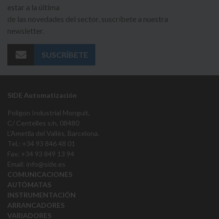
estar a la última
de las novedades del sector, suscríbete a nuestra
newsletter.
SUSCRÍBETE
SIDE Automatización
Polígon Industrial Monguit,
C/ Centelles s/n, 08480
L'Ametlla del Vallès, Barcelona.
Tel.: +34 93 846 48 01
Fax: +34 93 849 13 94
Email:
info@side.es
COMUNICACIONES
AUTÓMATAS
INSTRUMENTACIÓN
ARRANCADORES
VARIADORES