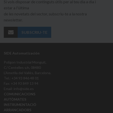
Si vols disposar de continguts útils per al teu dia a dia i
estar a l'última
de les novetats del sector, subscriu-te a la nostra
newsletter.
SUBSCRIU-TE
SIDE Automatización
Polígon Industrial Monguit,
C/ Centelles s/n, 08480
L'Ametlla del Vallès, Barcelona.
Tel.: +34 93 846 48 01
Fax: +34 93 849 13 94
Email:
info@side.es
COMUNICACIONS
AUTÒMATES
INSTRUMENTACIÓ
ARRANCADORS