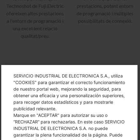
Technoshot de Fuji Electric
prestacions, potent entorn
ofereixen altes prestacions
de programació i múltiples
a l'entorn de programació i
possibilitats de connexió.
una excel·lent relació
qualitat/preu.
DEIXA'NS LES TEVES DADES I ET
SERVICIO INDUSTRIAL DE ELECTRONICA S.A., utiliza
CONTACTAREM
"COOKIES" para garantizar el correcto funcionamiento
de nuestro portal web, mejorando la seguridad, para
obtener una eficacia y una personalización superiores,
para recoger datos estadísticos y para mostrarle
publicidad relevante.
Marque en "ACEPTAR" para autorizar su uso o
“RECHAZAR” para rechazarlas. En este caso SERVICIO
INDUSTRIAL DE ELECTRONICA S.A. no puede
garantizar la plena funcionalidad de la página. Puede