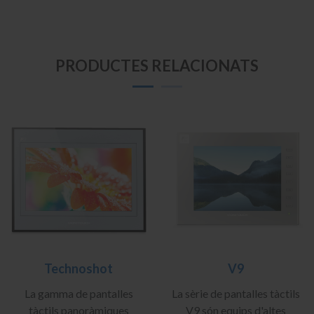
PRODUCTES RELACIONATS
Technoshot
V9
La gamma de pantalles
La sèrie de pantalles tàctils
tàctils panoràmiques
V9 són equips d'altes